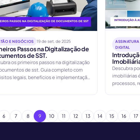
19 de set. de 2025
STÃO E NEGÓCIOS
ASSINATURA
meiros Passos na Digitalização de
DIGITAL
Introdução
umentos de SST.
Imobiliár
ubra os primeiros passos na digitalização
Descubra por
ocumentos de sst. Guia completo com
imobiliárias
isitos legais, benefícios e implementação
processos, r
ca.
negócios.
6
7
8
9
10
11
12
13
14
15
16
17