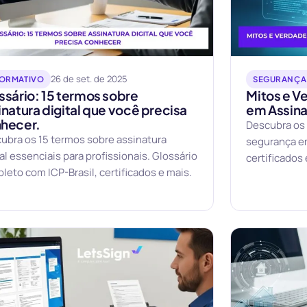
26 de set. de 2025
FORMATIVO
SEGURANÇA 
ssário: 15 termos sobre
Mitos e V
inatura digital que você precisa
em Assinat
hecer.
Descubra os
ubra os 15 termos sobre assinatura
segurança em
tal essenciais para profissionais. Glossário
certificados
leto com ICP-Brasil, certificados e mais.
superior.