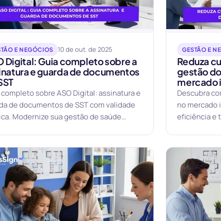
10 de out. de 2025
STÃO E NEGÓCIOS
GESTÃO E N
 Digital: Guia completo sobre a
Reduza cu
inatura e guarda de documentos
gestão do
SST
mercado i
 completo sobre ASO Digital: assinatura e
Descubra co
da de documentos de SST com validade
no mercado i
dica. Modernize sua gestão de saúde
eficiência e
acional.
completo.