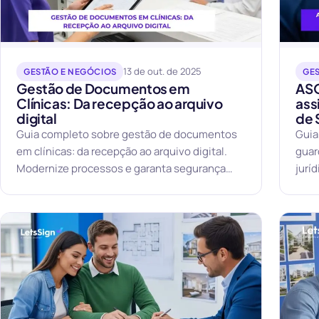
13 de out. de 2025
GESTÃO E NEGÓCIOS
GE
Gestão de Documentos em
ASO
Clínicas: Da recepção ao arquivo
ass
digital
de 
Guia completo sobre gestão de documentos
Guia
em clínicas: da recepção ao arquivo digital.
guar
Modernize processos e garanta segurança
jurí
dos dados.
ocup