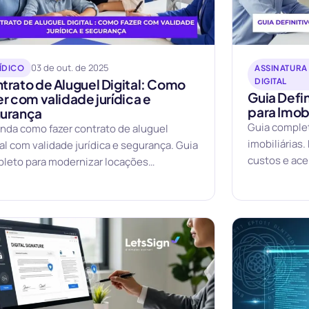
03 de out. de 2025
ÍDICO
ASSINATURA
trato de Aluguel Digital: Como
DIGITAL
Guia Defin
er com validade jurídica e
para Imobi
urança
Guia complet
nda como fazer contrato de aluguel
imobiliárias
tal com validade jurídica e segurança. Guia
custos e ace
leto para modernizar locações
jurídica.
liárias.