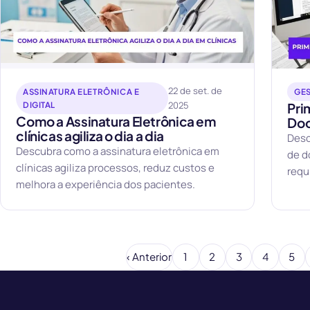
22 de set. de
ASSINATURA ELETRÔNICA E
GE
2025
DIGITAL
Pri
Como a Assinatura Eletrônica em
Doc
clínicas agiliza o dia a dia
Desc
Descubra como a assinatura eletrônica em
de d
clínicas agiliza processos, reduz custos e
requ
melhora a experiência dos pacientes.
práti
‹ Anterior
1
2
3
4
5