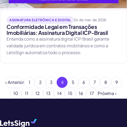
04 de mar. de 2026
ASSINATURA ELETRÔNICA E DIGITAL
Conformidade Legal em Transações
Imobiliárias: Assinatura Digital ICP-Brasil
Entenda como a assinatura digital ICP-Brasil garante
validade jurídica em contratos imobiliários e como a
LetsSign automatiza todo o processo.
‹ Anterior
1
2
3
4
5
6
7
8
9
10
11
12
13
14
15
16
17
Próxima ›