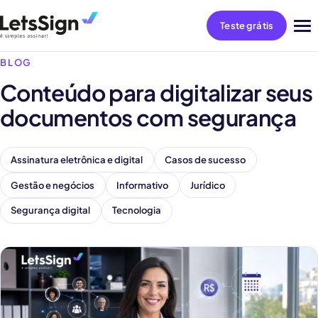
Teste grátis
Abri
me
BLOG
Conteúdo para digitalizar seus
documentos com segurança
Assinatura eletrônica e digital
Casos de sucesso
Gestão e negócios
Informativo
Jurídico
Segurança digital
Tecnologia