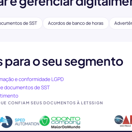
r e gerenciar digitalme
ocumentos de SST
Acordos de banco de horas
Advertê
 para o seu segmento
omação e conformidade LGPD
a de documentos de SST
estimento
QUE CONFIAM SEUS DOCUMENTOS À LETSSIGN