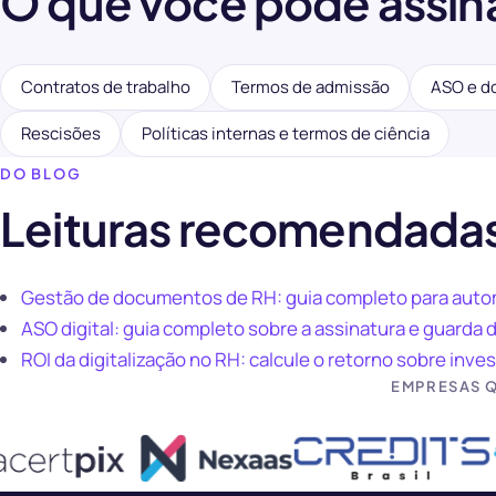
O que você pode assina
Contratos de trabalho
Termos de admissão
ASO e d
Rescisões
Políticas internas e termos de ciência
DO BLOG
Leituras recomendadas
Gestão de documentos de RH: guia completo para aut
ASO digital: guia completo sobre a assinatura e guard
ROI da digitalização no RH: calcule o retorno sobre inv
EMPRESAS 