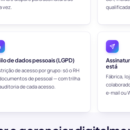
 vez.
qualificad
gilo de dados pessoais (LGPD)
Assinatu
está
trição de acesso por grupo: só o RH
Fábrica, lo
documentos de pessoal — com trilha
colaborador
auditoria de cada acesso.
e-mail ou