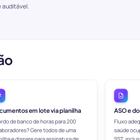
 auditável.
ção
cumentos em lote via planilha
ASO e do
rdo de banco de horas para 200
Fluxo ade
aboradores? Gere todos de uma
saúde ocu
nilha e dispare para assinatura de
SST, inclu