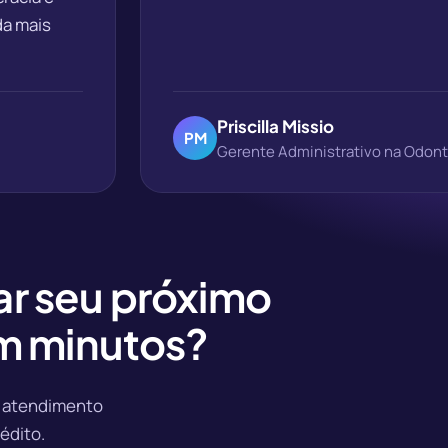
da mais
Priscilla Missio
PM
Gerente Administrativo na Odo
ar seu próximo
m minutos?
m atendimento
édito.