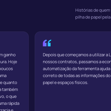
Histórias de quem
pilha de papel pela
 um ganho
Depois que começamos a utilizar a L
ura. Hoje
nossos contratos, passamos a econ
 poucos
automatização da ferramenta ajuda
 uma
correto de todas as informações do
pe quanto
papel e espaços físicos.
rma também
vo, o que
uma rápida
racia e