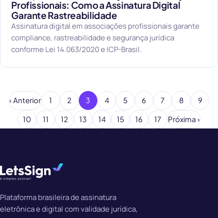
Profissionais: Como a Assinatura Digital
Garante Rastreabilidade
Assinatura digital em associações profissionais garante
compliance, rastreabilidade e segurança jurídica
conforme Lei 14.063/2020 e ICP-Brasil.
‹ Anterior
1
2
3
4
5
6
7
8
9
10
11
12
13
14
15
16
17
Próxima ›
Plataforma brasileira de assinatura
eletrônica e digital com validade jurídica,