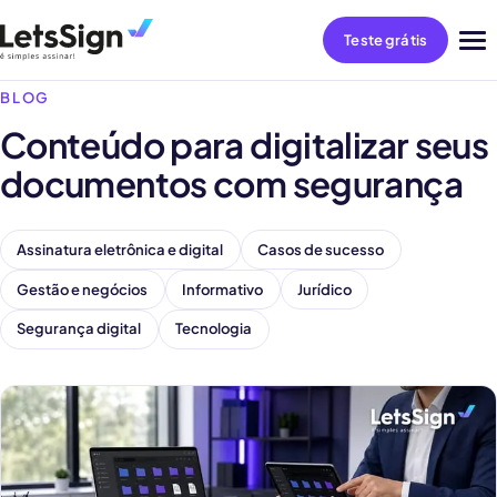
Teste grátis
Abri
me
BLOG
Conteúdo para digitalizar seus
documentos com segurança
Assinatura eletrônica e digital
Casos de sucesso
Gestão e negócios
Informativo
Jurídico
Segurança digital
Tecnologia