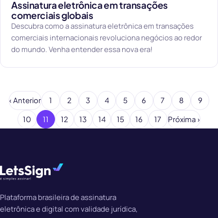
Assinatura eletrônica em transações
comerciais globais
Descubra como a assinatura eletrônica em transações
comerciais internacionais revoluciona negócios ao redor
do mundo. Venha entender essa nova era!
‹ Anterior
1
2
3
4
5
6
7
8
9
10
11
12
13
14
15
16
17
Próxima ›
Plataforma brasileira de assinatura
eletrônica e digital com validade jurídica,