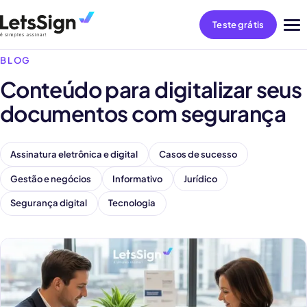
Teste grátis
Abri
me
BLOG
Conteúdo para digitalizar seus
documentos com segurança
Assinatura eletrônica e digital
Casos de sucesso
Gestão e negócios
Informativo
Jurídico
Segurança digital
Tecnologia