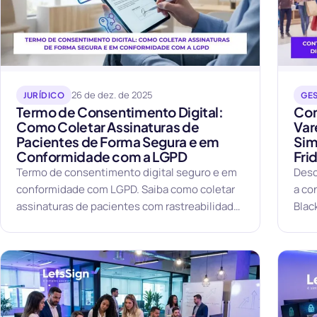
26 de dez. de 2025
JURÍDICO
GE
Termo de Consentimento Digital:
Con
Como Coletar Assinaturas de
Var
Pacientes de Forma Segura e em
Sim
Conformidade com a LGPD
Fri
Termo de consentimento digital seguro e em
Desc
conformidade com LGPD. Saiba como coletar
a co
assinaturas de pacientes com rastreabilidade
Blac
e validade jurídica.
segu