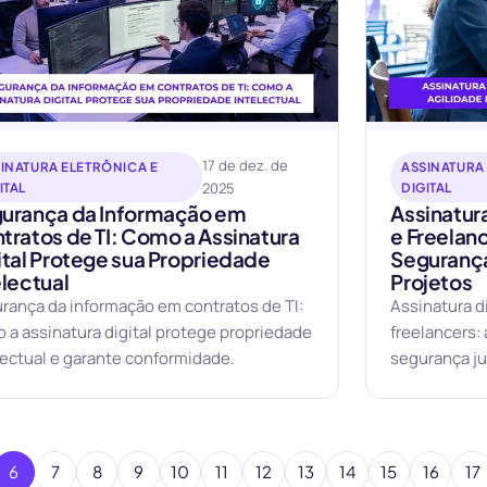
17 de dez. de
INATURA ELETRÔNICA E
ASSINATURA
2025
ITAL
DIGITAL
urança da Informação em
Assinatura
tratos de TI: Como a Assinatura
e Freelanc
ital Protege sua Propriedade
Segurança
electual
Projetos
rança da informação em contratos de TI:
Assinatura d
 a assinatura digital protege propriedade
freelancers: 
lectual e garante conformidade.
segurança ju
6
7
8
9
10
11
12
13
14
15
16
17