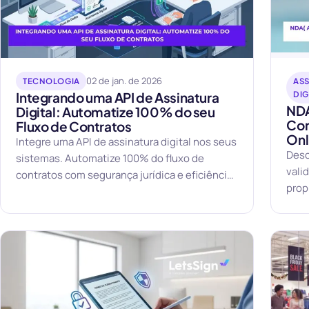
02 de jan. de 2026
TECNOLOGIA
ASS
Integrando uma API de Assinatura
DIG
NDA
Digital: Automatize 100% do seu
Con
Fluxo de Contratos
Onl
Integre uma API de assinatura digital nos seus
Desc
sistemas. Automatize 100% do fluxo de
valid
contratos com segurança jurídica e eficiência.
prop
Saiba como.
comp