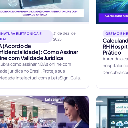
31 de dez. de
INATURA ELETRÔNICA E
GESTÃO E N
2025
ITAL
Calculand
 (Acordo de
RH Hospit
fidencialidade): Como Assinar
Prático
ine com Validade Jurídica
Aprenda a ca
ubra como assinar NDAs online com
hospitalar c
ade jurídica no Brasil. Proteja sua
Descubra co
riedade intelectual com a LetsSign. Guia
primeiro ano
leto e seguro.