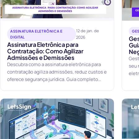
12 de jan. de
ASSINATURA ELETRÔNICA E
GE
2026
DIGITAL
Ges
Assinatura Eletrônica para
Gui
Contratação: Como Agilizar
Ne
Admissões e Demissões
Gest
Descubra como a assinatura eletrônica para
seu 
contratação agiliza admissões, reduz custos e
elet
oferece segurança jurídica. Guia completo
comp
para RH.