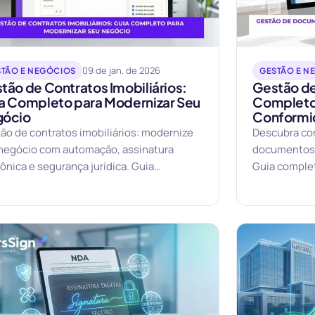
09 de jan. de 2026
STÃO E NEGÓCIOS
GESTÃO E N
tão de Contratos Imobiliários:
Gestão d
a Completo para Modernizar Seu
Completo
gócio
Conformi
ão de contratos imobiliários: modernize
Descubra co
negócio com automação, assinatura
documentos 
rônica e segurança jurídica. Guia
Guia complet
leto para imobiliárias.
de guarda e 