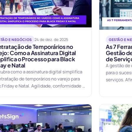
24 de dez. de 2025
STÃO E NEGÓCIOS
GESTÃO E N
tratação de Temporários no
As 7 Ferr
ejo: Como a Assinatura Digital
Gestão d
plifica o Processo para Black
de Serviç
day e Natal
A gestão de 
ubra como a assinatura digital simplifica
para o suce
ntratação de temporários no varejo para
serviços. Af
k Friday e Natal. Agilidade, conformidade e
garantem a s
rança jurídica.