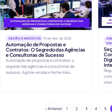
19 de dez. de 2025
GESTÃO E NEGÓCIOS
ASS
Automação de Propostas e
DIG
Seg
Contratos: O Segredo das Agências
Con
e Consultorias de Sucesso
Dig
Automação de propostas e contratos: o
Int
segredo das agências e consultorias de
Segu
sucesso. Agilize vendas e feche mais
como
negócios.
inte
‹ Anterior
1
2
3
4
5