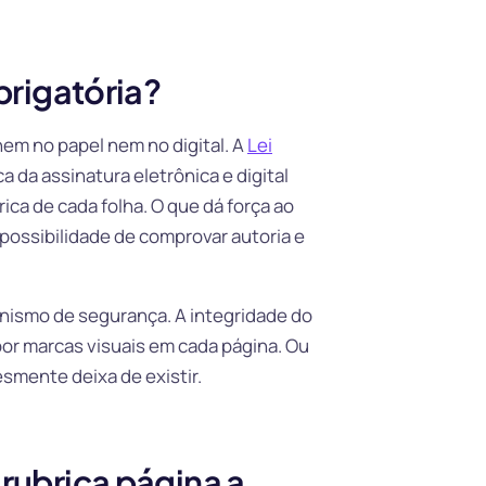
brigatória?
 nem no papel nem no digital. A
Lei
a da assinatura eletrônica e digital
a de cada folha. O que dá força ao
possibilidade de comprovar autoria e
anismo de segurança. A integridade do
 por marcas visuais em cada página. Ou
esmente deixa de existir.
 rubrica página a