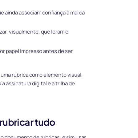
e ainda associam confiança à marca
zar, visualmente, que leram e
por papel impresso antes de ser
 uma rubrica como elemento visual,
 assinatura digital e a trilha de
rubricar tudo
r o documento de rubricas, e sim usar