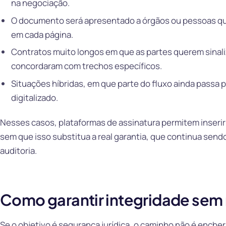
na negociação.
O documento será apresentado a órgãos ou pessoas qu
em cada página.
Contratos muito longos em que as partes querem sinali
concordaram com trechos específicos.
Situações híbridas, em que parte do fluxo ainda passa 
digitalizado.
Nesses casos, plataformas de assinatura permitem inserir
sem que isso substitua a real garantia, que continua sendo a
auditoria.
Como garantir integridade sem 
Se o objetivo é segurança jurídica, o caminho não é enche