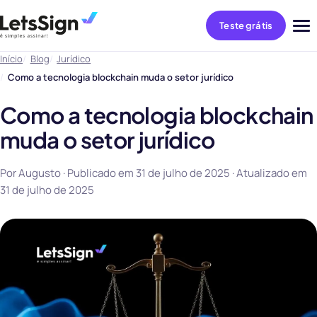
Teste grátis
Abri
me
Início
Blog
Jurídico
Como a tecnologia blockchain muda o setor jurídico
Como a tecnologia blockchain
muda o setor jurídico
Por Augusto · Publicado em
31 de julho de 2025
· Atualizado em
31 de julho de 2025