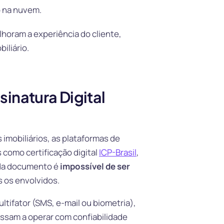
o na nuvem.
horam a experiência do cliente,
iliário.
inatura Digital
 imobiliários, as plataformas de
s como certificação digital
ICP-Brasil
,
ada documento é
impossível de ser
s os envolvidos.
ifator (SMS, e-mail ou biometria),
passam a operar com confiabilidade