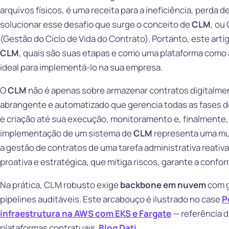
arquivos físicos, é uma receita para a ineficiência, perda 
solucionar esse desafio que surge o conceito de
CLM
, ou
(Gestão do Ciclo de Vida do Contrato). Portanto, este art
CLM
, quais são suas etapas e como uma plataforma como 
ideal para implementá-lo na sua empresa.
O
CLM
não é apenas sobre armazenar contratos digitalme
abrangente e automatizado que gerencia todas as fases d
e criação até sua execução, monitoramento e, finalmente
implementação de um sistema de
CLM
representa uma mu
a gestão de contratos de uma tarefa administrativa reati
proativa e estratégica, que mitiga riscos, garante a confor
Na prática, CLM robusto exige
backbone em nuvem
com g
pipelines auditáveis. Este arcabouço é ilustrado no case
P
infraestrutura na AWS com EKS e Fargate
— referência 
plataformas contratuais.
Blog Dati