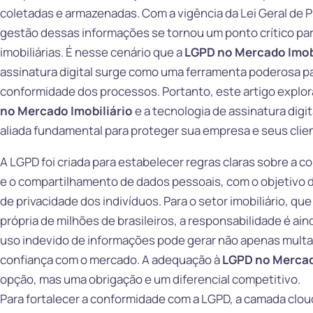
coletadas e armazenadas. Com a vigência da Lei Geral de P
gestão dessas informações se tornou um ponto crítico par
imobiliárias. É nesse cenário que a
LGPD no Mercado Imob
assinatura digital surge como uma ferramenta poderosa pa
conformidade dos processos. Portanto, este artigo explora
no Mercado Imobiliário
e a tecnologia de assinatura dig
aliada fundamental para proteger sua empresa e seus clie
A LGPD foi criada para estabelecer regras claras sobre a 
e o compartilhamento de dados pessoais, com o objetivo de
de privacidade dos indivíduos. Para o setor imobiliário, qu
própria de milhões de brasileiros, a responsabilidade é ai
uso indevido de informações pode gerar não apenas mult
confiança com o mercado. A adequação à
LGPD no Mercad
opção, mas uma obrigação e um diferencial competitivo.
Para fortalecer a conformidade com a LGPD, a camada clou