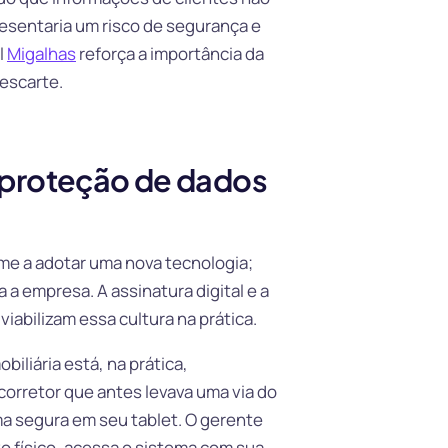
esentaria um risco de segurança e
l
Migalhas
reforça a importância da
escarte.
 proteção de dados
me a adotar uma nova tecnologia;
 a empresa. A assinatura digital e a
abilizam essa cultura na prática.
obiliária está, na prática,
orretor que antes levava uma via do
a segura em seu tablet. O gerente
o físico, acessa o sistema com sua