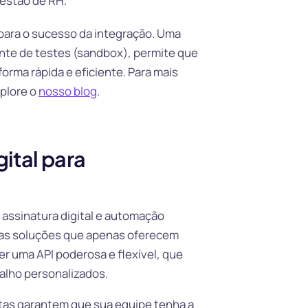
gestão de RH.
 para o sucesso da integração. Uma
te de testes (sandbox), permite que
rma rápida e eficiente. Para mais
plore o
nosso blog
.
gital para
 assinatura digital e automação
tras soluções que apenas oferecem
r uma API poderosa e flexível, que
alho personalizados.
tas garantem que sua equipe tenha a