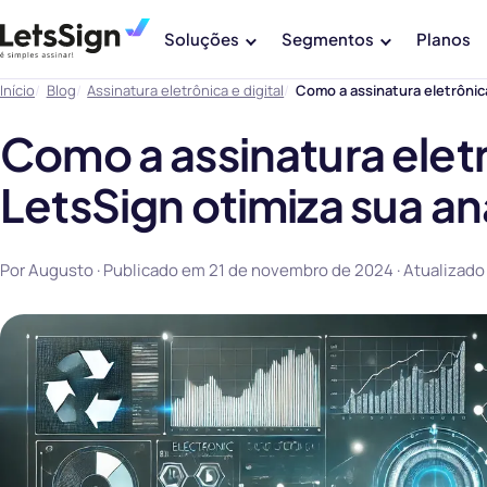
Soluções
Segmentos
Planos
Início
Blog
Assinatura eletrônica e digital
Como a assinatura eletrônic
Como a assinatura elet
LetsSign otimiza sua an
Por Augusto · Publicado em
21 de novembro de 2024
· Atualizad