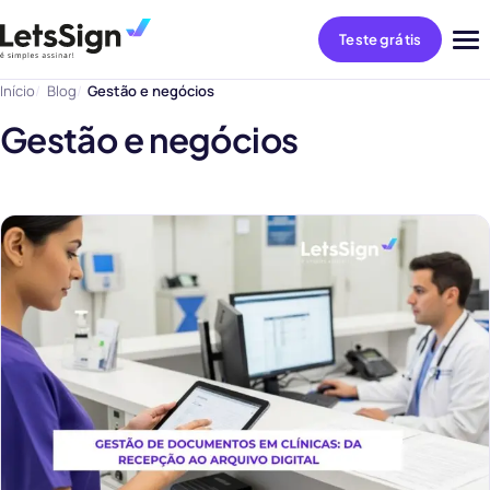
Teste grátis
Abri
me
Início
Blog
Gestão e negócios
Gestão e negócios