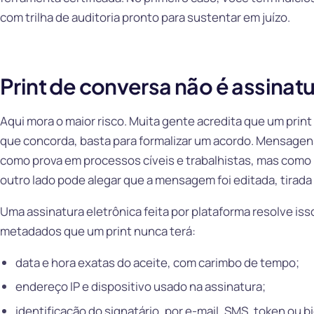
com trilha de auditoria pronto para sustentar em juízo.
Print de conversa não é assinat
Aqui mora o maior risco. Muita gente acredita que um print
que concorda, basta para formalizar um acordo. Mensagens
como prova em processos cíveis e trabalhistas, mas como pr
outro lado pode alegar que a mensagem foi editada, tirada
Uma assinatura eletrônica feita por plataforma resolve isso 
metadados que um print nunca terá:
data e hora exatas do aceite, com carimbo de tempo;
endereço IP e dispositivo usado na assinatura;
identificação do signatário, por e-mail, SMS, token ou bi