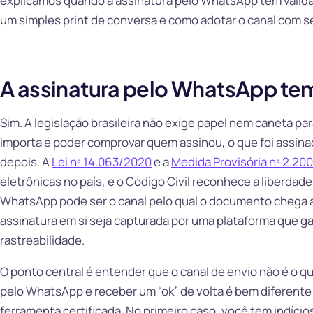
explicamos quando a assinatura pelo WhatsApp tem validad
um simples print de conversa e como adotar o canal com 
A assinatura pelo WhatsApp tem
Sim. A legislação brasileira não exige papel nem caneta pa
importa é poder comprovar quem assinou, o que foi assina
depois. A
Lei nº 14.063/2020
e a
Medida Provisória nº 2.20
eletrônicas no país, e o Código Civil reconhece a liberdade
WhatsApp pode ser o canal pelo qual o documento chega a
assinatura em si seja capturada por uma plataforma que ga
rastreabilidade.
O ponto central é entender que o canal de envio não é o q
pelo WhatsApp e receber um “ok” de volta é bem diferente
ferramenta certificada. No primeiro caso, você tem indíc