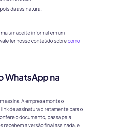
pois da assinatura;
forma um aceite informal em um
 vale ler nosso conteúdo sobre
como
lo WhatsApp na
uem assina. A empresa monta o
 link de assinatura diretamente para o
confere o documento, passa pela
os recebem a versão final assinada, e