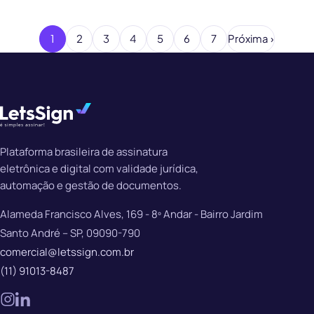
1
2
3
4
5
6
7
Próxima ›
Plataforma brasileira de assinatura
eletrônica e digital com validade jurídica,
automação e gestão de documentos.
Alameda Francisco Alves, 169 - 8º Andar - Bairro Jardim
Santo André – SP, 09090-790
comercial@letssign.com.br
(11) 91013-8487