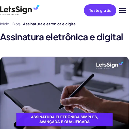
Teste grátis
Abri
me
Início
Blog
Assinatura eletrônica e digital
Assinatura eletrônica e digital